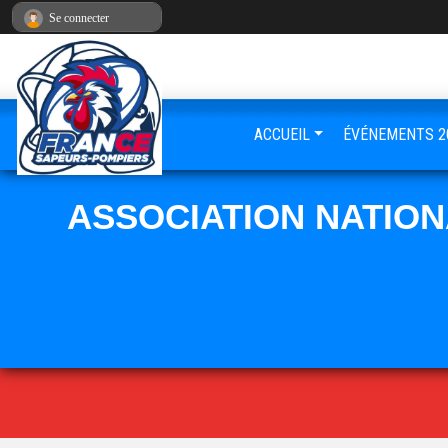
Panneau de gestion des cookies
Se connecter
ACCUEIL
ÉVÉNEMENTS 2
ASSOCIATION NATIO