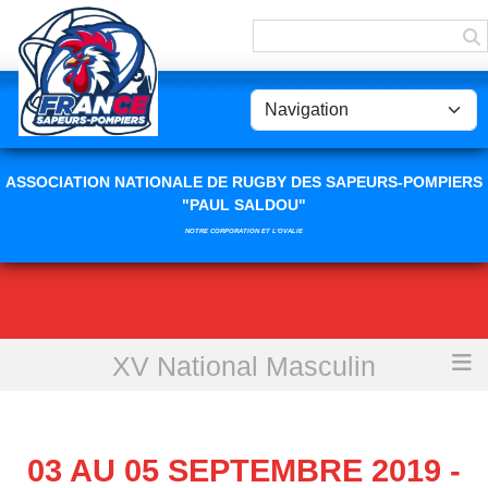
Panneau de gestion des cookies
ASSOCIATION NATIONALE DE RUGBY DES SAPEURS-POMPIERS
"PAUL SALDOU"
NOTRE CORPORATION ET L'OVALIE
XV National Masculin
Accueil
03 au 05 Septembre 2019 - Tournoi CNDS-GMF à Bourges (18)
03 AU 05 SEPTEMBRE 2019 -