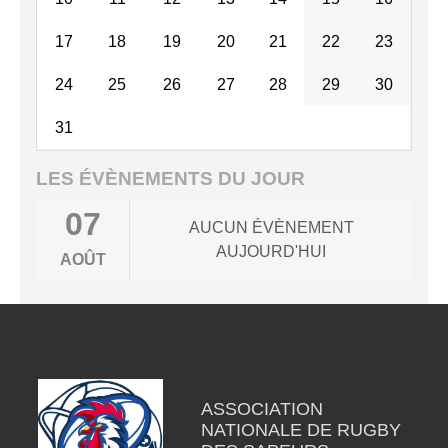
17
18
19
20
21
22
23
24
25
26
27
28
29
30
31
LES ÉVÈNEMENTS DU JOUR
07
AUCUN ÉVÈNEMENT
AUJOURD'HUI
AOÛT
ASSOCIATION
NATIONALE DE RUGBY